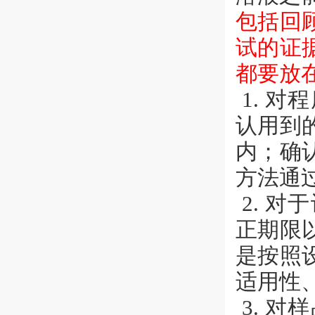
包括回
试的证
都要放
1. 
认用到
内；确
方法通
2. 
正期限
是按照
适用性
3. 