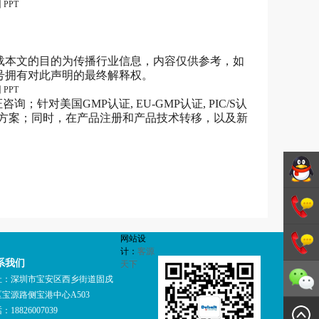
载本文的目的为传播行业信息，内容仅供参考，如
号拥有对此声明的最终解释权。
针对美国GMP认证, EU-GMP认证, PIC/S认
解决方案；同时，在产品注册和产品技术转移，以及新
德斯特
网站设
GMP咨
1342706
计：
客源
系我们
天下
询
1342706
址：深圳市宝安区西乡街道固戍
宝源路侧宝港中心A503
：18826007039