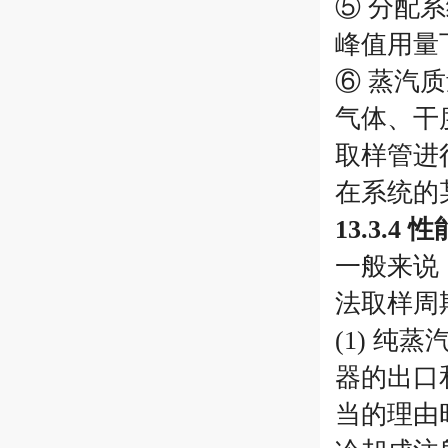
⑤ 分配
峰值用量
⑥ 蒸汽
气体、干
取样管进
在系统的
13.3.4 
一般来说
法取样周
(1) 
器的出口
当的理由