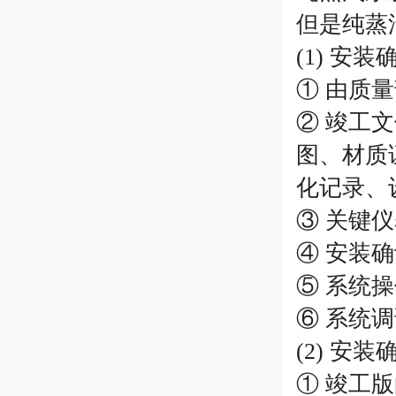
但是纯蒸
(1) 安
① 由质
② 竣工
图、材质
化记录、
③ 关键
④ 安装
⑤ 系统
⑥ 系统调
(2) 安
① 竣工