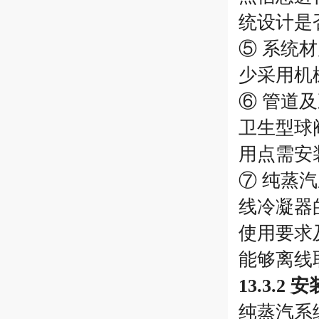
统设计是
⑤ 系统
少采用机
⑥ 管道
卫生型球
用点需安
⑦ 纯蒸
线冷凝器
使用要求
能够离线
13.3.2 
纯蒸汽系