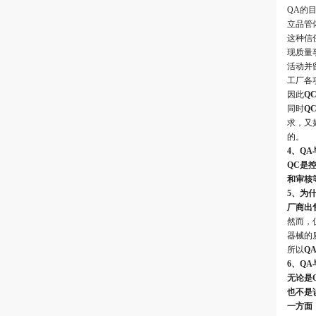
QA的
立品管
这种信
现质量
活动并
工厂各
因此
Q
同时
Q
求，又
的。
4、QA
QC是
和审核
5、为什
厂商出
然而，
器械的
所以
Q
6、QA
无论是
也不是
一方面