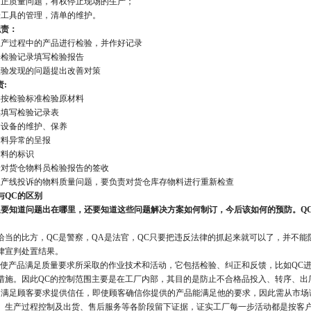
纠正质量问题，有权停止现场的生产；
验工具的管理，清单的维护。
职责：
生产过程中的产品进行检验，并作好记录
据检验记录填写检验报告
检验发现的问题提出改善对策
责:
格按检验标准检验原材料
实填写检验记录表
测设备的维护、保养
材料异常的呈报
材料的标识
责对货仓物料员检验报告的签收
生产线投诉的物料质量问题，要负责对货仓库存物料进行重新检查
与QC的区别
仅要知道问题出在哪里，还要知道这些问题解决方案如何制订，今后该如何的预防。Q
恰当的比方，QC是警察，QA是法官，QC只要把违反法律的抓起来就可以了，并不
律宣判处置结果。
为使产品满足质量要求所采取的作业技术和活动，它包括检验、纠正和反馈，比如QC
措施。因此QC的控制范围主要是在工厂内部，其目的是防止不合格品投入、转序、出
为满足顾客要求提供信任，即使顾客确信你提供的产品能满足他的要求，因此需从市场
、生产过程控制及出货、售后服务等各阶段留下证据，证实工厂每一步活动都是按客