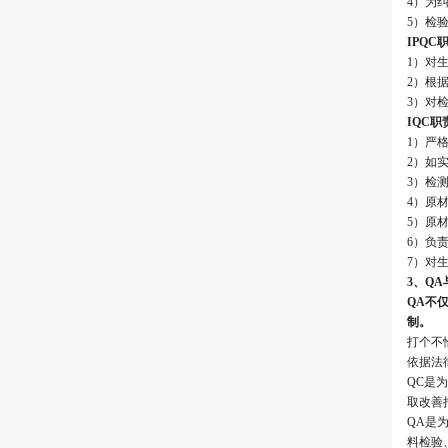
4）为
5）检
IPQC
1）对
2）根
3）对
IQC职
1）严
2）如
3）检
4）原
5）原
6）负
7）对
3、QA
QA不
制。
打个不
依据法
QC是
取改善
QA是
料检验