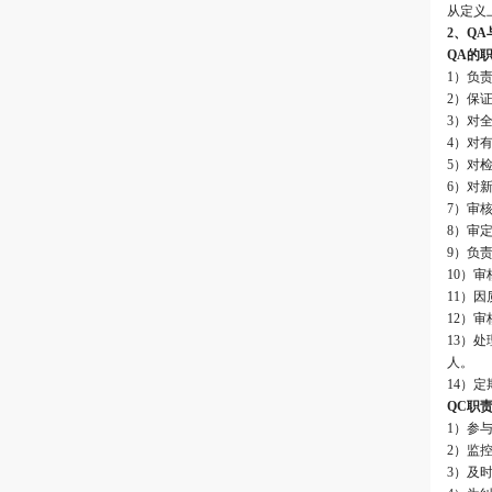
从定义
2、QA
QA的
1）负
2）保
3）对
4）对
5）对
6）对
7）审
8）审
9）负
10）
11）
12）
13）
人。
14）
QC职
1）参
2）监
3）及