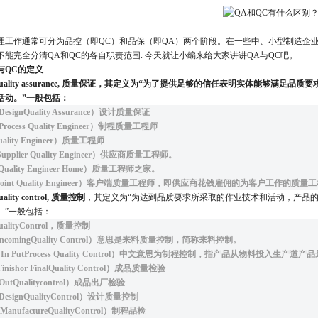
理工作通常可分为品控（即QC）和品保（即QA）两个阶段。在一些中、小型制造企业
不能完全分清QA和QC的各自职责范围. 今天就让小编来给大家讲讲QA与QC吧。
与QC的定义
-Quality assurance, 质量保证，其定义为“为了提供足够的信任表明实体能
活动。”一般包括：
esignQuality Assurance）设计质量保证
Process Quality Engineer）制程质量工程师
ality Engineer）质量工程师
upplier Quality Engineer）供应商质量工程师。
uality Engineer Home）质量工程师之家。
Joint Quality Engineer）客户端质量工程师，即供应商花钱雇佣的为客户工作的
uality control, 质量控制
，其定义为“为达到品质要求所采取的作业技术和活动，产品
。”一般包括：
alityControl，质量控制
IncomingQuality Control）意思是来料质量控制，简称来料控制。
（In PutProcess Quality Control）中文意思为制程控制，指产品从物料投入生
inishor FinalQuality Control）成品质量检验
utQualitycontrol）成品出厂检验
esignQualityControl）设计质量控制
anufactureQualityControl）制程品检