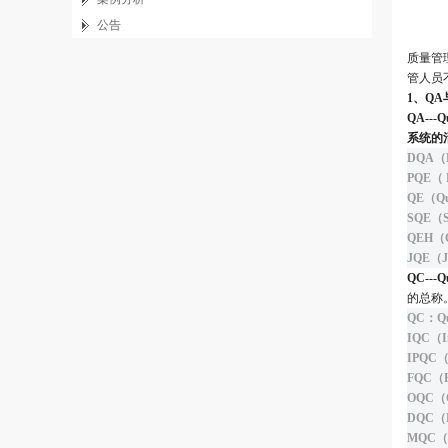
公告
质量管
管人员
1、QA
QA--
系统的
DQA（D
PQE（ 
QE（Qu
SQE（S
QEH（Q
JQE（
QC---Q
的总称
QC：Qu
IQC（
IPQC
FQC（F
OQC（O
DQC（D
MQC（M