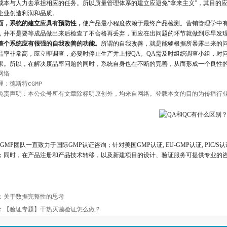
成本与人力去承担相应的任务。所以质量管理体系的建立应避免“拿来主义”，其目的
企业创造利润和品质。
面，系统的建立应具有预防性，
使产品最小程度依赖于最终产品检测。营销管理学中有
，并不是要等成品做出来后检查了不合格再丢弃，而应在出问题的环节就做到尽早发
整个系统应有很强的自我改善的功能。
所谓的自我改善，就是能够根据所暴露出来的
品率非常高，应立即调查，必要时停止生产并上报QA。QA需及时组织调查小组，对
果。所以，在解决废品率问题的同时，系统自身也在不断的完善，从而形成一个良性
络

：德斯特cGMP

GMP团队一直致力于国际GMP认证咨询；针对美国GMP认证, EU-GMP认证, PIC
；同时，在产品注册和产品技术转移，以及新建项目的设计、验证服务可提供专业的
：
关于数据完整性的思考
：
【验证专题】干热灭菌验证怎么做？