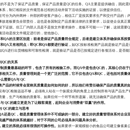
目的不是为了保证产品质量，保证产品质量是QC的任务。QA主要是提供确信，因此
体系，制订相应的文件规范各过程的活动并留下活动实施的证据，以便提供信任。
任可分为内外两种：外部的即使客户放心，相信工厂是按其要求生产和交付产品的；
事故老板要负全部责任，这也是各国制定产品质量法律的主要要求，以促使企业真正
留下证据。但工厂内部人员是不是按文件要求操作，老板不可能一一了解，这就需要Q
项活动是按文件规定进行的，使他放心。
C和QA的主要区别是：前者是保证产品质量符合规定，后者是建立体系并确保体系按
C和QA又有相同点：即QC和QA都要进行验证，
如QC按标准检测产品就是验证产品是
如QA进行出货稽核和可靠性检测，就是验证产品是否已按规定进行各项活动，是否能
与QC的关系
控制质量最基础的环节，包含了所有的检验工作。而QA中是包含QC的，其核心仍在
等相关工作。质量管理则是一个更广泛的范围，它不仅包含QA和QC，还包括对质量
么需要QA与 QC
售产品的时候常会宣称其质量是如何如何的好，所以他们有责任确保产品的质量真的如
仅有QC检验远远不够，必须有人站在一个纵观全局的角度上去控制所有与该产品生产
质量，生产与检验的质量等。如果任何一个环节有所遗漏，就无法确保产品的质量。
A与 QC的建立更是为了让顾客满意，起到企业与消费者“双赢”的作用。
与 QC的建立与思考
QA还是QC，都是质量管理体系中不可或缺的一部分。建立好的质量管理体系对企业
说越严格的体系就越好，对于不同的公司必须具体问题具体分析。
，建立的系统必须有很强的可操作性。
如果要求一家规模较小的食品公司建立像雀巢公司