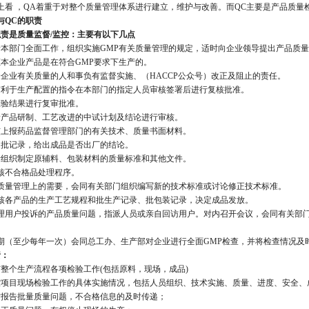
上看 ，QA着重于对整个质量管理体系进行建立，维护与改善。而QC主要是产品质
与QC的职责
职责是质量监督/监控：主要有以下几点
责本部门全面工作，组织实施GMP有关质量管理的规定，适时向企业领导提出产品质
证本企业产品是在符合GMP要求下生产的。
全企业有关质量的人和事负有监督实施、（HACCP公众号）改正及阻止的责任。
有利于生产配置的指令在本部门的指定人员审核签署后进行复核批准。
检验结果进行复审批准。
新产品研制、工艺改进的中试计划及结论进行审核。
核上报药品监督管理部门的有关技术、质量书面材料。
定批记录，给出成品是否出厂的结论。
责组织制定原辅料、包装材料的质量标准和其他文件。
审核不合格品处理程序。
因质量管理上的需要，会同有关部门组织编写新的技术标准或讨论修正技术标准。
审核各产品的生产工艺规程和批生产记录、批包装记录，决定成品发放。
处理用户投诉的产品质量问题，指派人员或亲自回访用户。对内召开会议，会同有关部
定期（至少每年一次）会同总工办、生产部对企业进行全面GMP检查，并将检查情况及
责：
与整个生产流程各项检验工作(包括原料，现场，成品)
控项目现场检验工作的具体实施情况，包括人员组织、技术实施、质量、进度、安全、
时报告批量质量问题，不合格信息的及时传递；