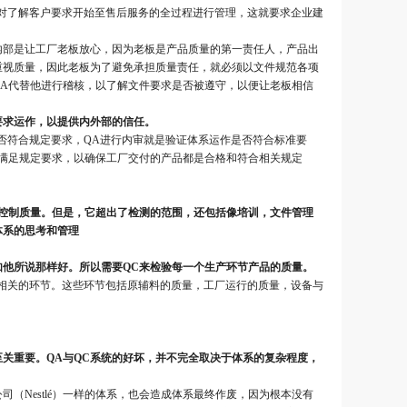
需对了解客户要求开始至售后服务的全过程进行管理，这就要求企业建
内部是让工厂老板放心，因为老板是产品质量的第一责任人，产品出
重视质量，因此老板为了避免承担质量责任，就必须以文件规范各项
A代替他进行稽核，以了解文件要求是否被遵守，以便让老板相信
要求运作，以提供内外部的信任。
否符合规定要求，QA进行内审就是验证体系运作是否符合标准要
满足规定要求，以确保工厂交付的产品都是合格和符合相关规定
于控制质量。但是，它超出了检测的范围，还包括像培训，文件管理
体系的思考和管理
他所说那样好。所以需要QC来检验每一个生产环节产品的质量。
相关的环节。这些环节包括原辅料的质量，工厂运行的质量，设备与
至关重要。QA与QC系统的好坏，并不完全取决于体系的复杂程度，
（Nestlé）一样的体系，也会造成体系最终作废，因为根本没有