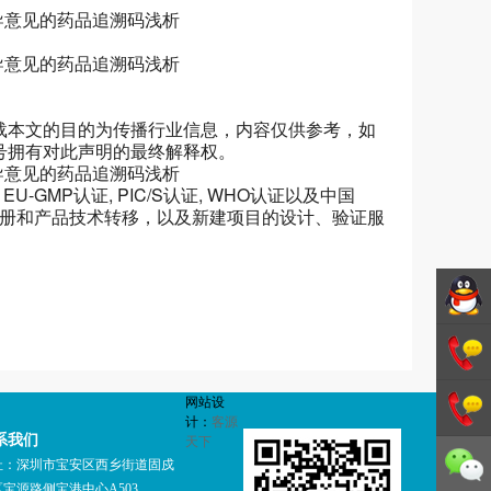
载本文的目的为传播行业信息，内容仅供参考，如
号拥有对此声明的最终解释权。
-GMP认证, PIC/S认证, WHO认证以及中国
注册和产品技术转移，以及新建项目的设计、验证服
德斯特
网站设
GMP咨
1342706
计：
客源
系我们
天下
询
1342706
址：深圳市宝安区西乡街道固戍
宝源路侧宝港中心A503