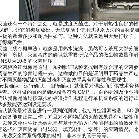
灭菌还有一个特别之处，就是过度灭菌法。对于耐热性良好的物
大保健”，让它们彻底放松，无法复活！使用过度杀灭法的目标是
生物的数量多少和耐热性如何。这种方法就像是用大炮打蚊子，
打得稀巴烂。
灭菌（残存概率法）就像是用热水洗澡，虽然可以杀死大部分细
降解。所以，灭菌程序的确认就需要研究产品的微生物数量和耐
NSU为10-6 的灭菌程序。
灭菌柜验证就像是通过一系列验证试验来找到有效合理的灭菌参
药品生产的除菌过程中去。这样做的目的是证明用于药品生产过
对不同灭菌物品的灭菌过程和灭菌效果具有可靠性和重现性。
（安装确认、运行确认、性能确认）就像是对供应商所供技术资
检查。这样做的目的是确保设备符合 GMP、厂商的标准及企业
确认就像是通过按草拟的标准操作规程进行单机或系统的运行试
术参数能否达到设定要求。
确认就像是对设备进行一系列的测试，包括真空泄漏检测、BD 
保设备能够正常工作，并且对不同物品的灭菌效果具有可靠性和
，以便来评估生物热致死率与基于热输入而预测得出的热致死率
意这些难灭菌物品（过滤器、填充材料、泵等）的灭菌情况。此
、考虑安全而系得很紧的材料、非常长的管子等等。