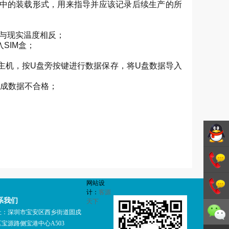
中的装载形式，用来指导并应该记录后续生产的所
数据与现实温度相反；
SIM盒；
e机主机，按U盘旁按键进行数据保存，将U盘数据导入
造成数据不合格；
德斯特
网站设
GMP咨
1342706
计：
客源
系我们
天下
询
1342706
址：深圳市宝安区西乡街道固戍
宝源路侧宝港中心A503