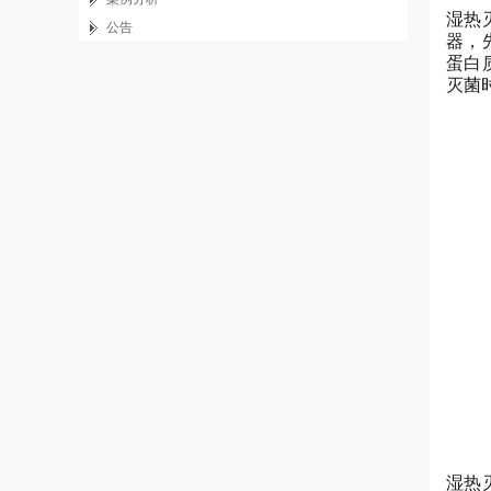
湿热
公告
器，
蛋白
灭菌
湿热