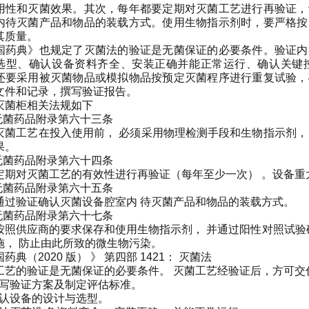
用性和灭菌效果。其次，每年都要定期对灭菌工艺进行再验证，
内待灭菌产品和物品的装载方式。使用生物指示剂时，要严格按
其质量。
国药典》也规定了灭菌法的验证是无菌保证的必要条件。验证内
选型、确认设备资料齐全、安装正确并能正常运行、确认关键
还要采用被灭菌物品或模拟物品按预定灭菌程序进行重复试验，
文件和记录，撰写验证报告。
灭菌柜相关法规如下
 无菌药品附录第六十三条
灭菌工艺在投入使用前， 必须采用物理检测手段和生物指示剂，
果。
 无菌药品附录第六十四条
定期对灭菌工艺的有效性进行再验证（每年至少一次） 。设备重
 无菌药品附录第六十五条
通过验证确认灭菌设备腔室内 待灭菌产品和物品的装载方式。
 无菌药品附录第六十七条
按照供应商的要求保存和使用生物指示剂， 并通过阳性对照试验
施， 防止由此所致的微生物污染。
药典（2020 版） 》 第四部 1421： 灭菌法
工艺的验证是无菌保证的必要条件。 灭菌工艺经验证后，方可交
) 撰写验证方案及制定评估标准。
 确认设备的设计与选型。