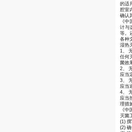
的适
腔室
确认
《中
计与
等。
各种
湿热
1、
任何
菌效
2、
应当
3、
应当
4、
应当
理措
《中国
灭菌
(1
(2)