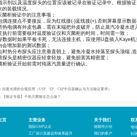
指示剂以及温度探头的位置应该被记录在验证记录中。根据验证
次的装载情况。
灭菌柜验证中的注意事项：
热电偶连接点不要接反，应为红线接(-)蓝线接(+),否则屏幕显示
 一些热电偶有外皮包裹，需在末端把外皮破开，防止蒸汽冷凝水进入
 验证执行前需要核对温度验证仪和灭菌柜的时间，时间需一致；
 保存数据时如果平板卡死，无法连接主机，应使用U盘插入Kay
内会增加新的测试数据；
 布点时热分布探头应注意垂直朝上，避免冷凝水掉落至探头顶端 ,
 标准探头是精密仪器应轻拿轻放，避免损害其精密度；
 灭菌柜验证开始前需对纯蒸汽质量进行确认。
：
拉曼光谱的合规应用（USP、EP、ChP中仪器确认与方法验证要求）
：
【验证专题】干热灭菌验证怎么做？
主页
主营业务
关于我们
联
国际GMP认证
德斯特介绍
地
工厂设计及建设和体系提升
我们的客户
社区