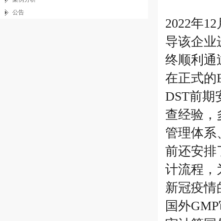
公告
2022年
导该企业
终顺利通过
在正式的
DST前
查经验，
管理体系
前还安排
计流程，
新冠疫情
国外GM