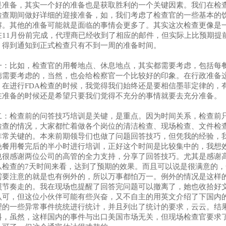
是准备，其实一个好的准备也是获取胜利的一个关键因素。我们在检
检查期间做好详细的迎接准备，如，我们考虑了检查官的一些基本的
解。其他的准备可能就是面临的事情会更多了。其实这次检查更像是一
在11月份前完成，代理商已经收到了相应的邮件，但实际上比预期提
。得到通知到正式检查只有不到一周的准备时间。
一：
比如，检查官的用餐地点、休息地点，其实都需要考虑，包括每
德需要考虑的，当然，也会给检察官一个比较好的印象。在行政准备
。
在进行FDA检查的时候，我觉得我们始终还是要相信墨菲定律的，
在准备的时候还是希望只要我们觉得不充分的事情就要去充分准备。
二：
检查前的问答技巧培训是关键，是重点。
因为时间关系，检查前
检查的情况，大家都忙着做各个岗位的清洁检查、现场检查、文件检
非常关键的。本来前期领导们也做了问题回答技巧，但凭我的经验，
晚餐用餐完后的半小时进行培训，正好这个时间是比较集中的，我想
也很感谢两位公司的高管的全力支持，分享了回答技巧。尤其是感谢
从检查的7天时间来看，达到了预期的效果。而且可以说是很满意的
需要注意的就是也有例外的，所以万事都怕万一。例外的情况是这样
照节奏走的。我在现场也提醒了回答完问题可以撤离了，她也收拾好
认可，但这位小伙伴可能有些兴奋，又不自主的用英文介绍了下国内
理的一些异常事件统统进行统计，并且列出了统计的要求，云云。结
料，虽然，这样国内的事件与出口美国市场无关，但现场检查官要求