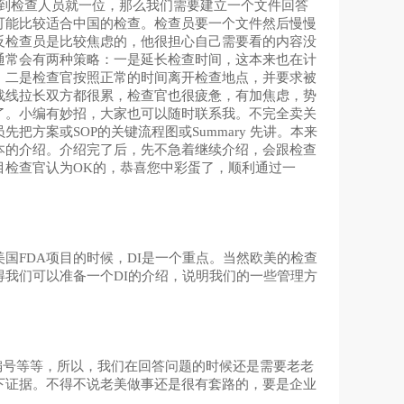
虑到检查人员就一位，那么我们需要建立一个文件回答
可能比较适合中国的检查。检查员要一个文件然后慢慢
反检查员是比较焦虑的，他很担心自己需要看的内容没
通常会有两种策略：一是延长检查时间，这本来也在计
；二是检查官按照正常的时间离开检查地点，并要求被
战线拉长双方都很累，检查官也很疲惫，有加焦虑，势
了。小编有妙招，大家也可以随时联系我。不完全卖关
方案或SOP的关键流程图或Summary 先讲。本来
本的介绍。介绍完了后，先不急着继续介绍，会跟检查
目检查官认为OK的，恭喜您中彩蛋了，顺利通过一
国FDA项目的时候，DI是一个重点。当然欧美的检查
得我们可以准备一个DI的介绍，说明我们的一些管理方
编号等等，所以，我们在回答问题的时候还是需要老老
下证据。不得不说老美做事还是很有套路的，要是企业