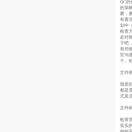
QC
的策
磨，
有看
划中
检查
必对
子吧
有些
官沟
个。
文件
我觉
都是
式及
文件
检查
实实
做的