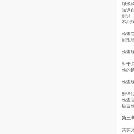
现场
知道
到过
不能
检查
到现
检查
对于
检的
检查
翻译
检查
语言
第三
其实