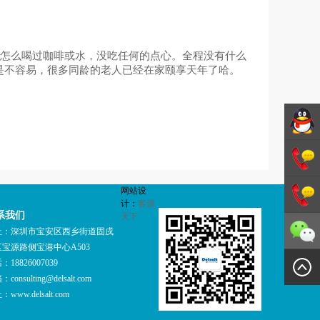
有怎么喝过咖啡或水，没吃任何的点心。全程没有什么
是不容易，很多同龄的老人已经在家颐享天年了哈。
德斯特
网站设
GMP咨
1342706
计：
客源
系我们
天下
询
1342706
址：深圳市宝安区西乡街道固戍
宝源路侧宝港中心A503
：18826007039
箱：
consulting@delsalt.com
址：
www.delsalt.com