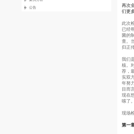
再次
公告
们更
此次
已经
菌的
查。
归正
我们是
核。
荐，
实双
年努
目而
现在
嗦了
现场
第一