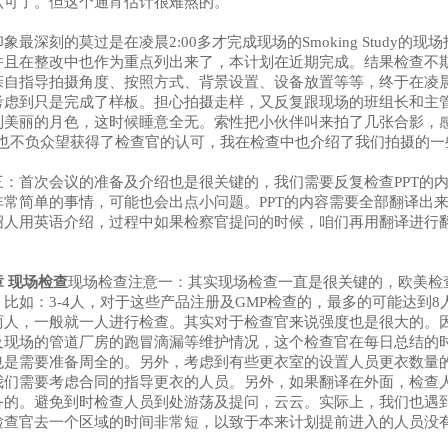
认可了。但这个通宵估计很难熬的。
象最深刻的莫过是在凌晨2:00多才完成现场的Smoking Stud
并且在整改中也作为重点列出来了，本计划在近期完成。结果检查不
亲自指导拍摄角度、按照方式、背景设置、设备放置等等，终于在凌晨
考虑到只是完成了样板。担心拍摄走样，又反复跟现场的班组长和主
到美丽的月色，这时候睡意全无。索性把小伙伴叫来拍了几张合影，感觉
udy也不负众望获得了检查官的认可，我在检查中也介绍了我们拍摄的
三：
首次会议的准备及介绍也是很关键的，我们需要反复检查PPT的
非常简单的事情，可能也会出点小问题。PPT的内容需要全部翻译出
绍人用英语介绍，过程中如果检察官提问的时候，咱们再用翻译进行
章
现场检查
现场检查注意一：
其实现场检查一直是很关键的，欧美检
，比如：3-4人，对于这些产品注册及GMP检查的，最多的可能达到
两人，一般就一人进行检查。其实对于检查官来说强度也是很大的。
及现场的管道厂房的跑冒滴漏等维护情况，这个检查官在每日总结的
也是需要准备周全的。另外，考虑到有些更衣室的设置人员更衣数量
我们需要考虑合同的指导更衣的人员。另外，如果翻译在外面，检查
备的。避免到时检查人员到处游荡及提问，云云。实际上，我们也遇
检查官去一个区域的时间非常短，以致于本来计划提前进入的人员没