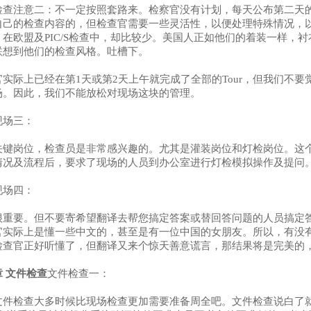
检查注意二：
不一定按照套路来。检察官没有计划，每天公布第二天
自己的检查内容的，但检查官需要一些灵活性，以便处理特殊情况，以
，在欧盟及PIC/S检查中，却比较少。美国人正如他们的着装一样，
联想到他们的检查风格。吐槽下。
官实际上已经在第1天或第2天上午就完成了全部的Tour，但我们不
场。因此，我们不能放松对现场这块的管理。
现场三：
关键岗位，检查员是非常感兴趣的。尤其是灌装岗位和灯检岗位。这
情况及流程后，要求了现场的人员到办公室进行灯检模拟操作及提问
现场四：
很重要。但不要寄希望翻译去帮您搞定答案或替回答问题的人员搞定
官实际上是懂一些中文的，甚至是有一位中国的女朋友。所以，有没有
检查官正好听懂了，但翻译又来个惊天善意谎言，那结果将是完美的
章
文件检查
文件检查一：
文件检查大多时候比现场检查更加需要准备周全吧。文件检查说白了