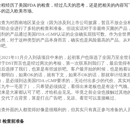
全程经历了美国FDA 的检查，经过几天的思考，还是把相关的内容
多的迈入欧美市场。
检查为对西南地区某企业（因为涉及到上市公司披露，暂且不放企业相
帮助企业进行了多轮的检查和准备。但说实话对于非最终灭菌的产品
制剂的产品通过美国FDA cGMP认证的企业确实屈指可数。作为全世
当然，对于这种类型的产品本身而言，确实也是风险最高的产品。从
传吧。
2021年11月介入到该项目中来的，起初客户也筛选了全国乃至全世界
对于DST而言也是经过两次的考核，第一次联系到我们了，最后觉得
最后选择了我们，也算是有些波折吧。客户最开始的时候，也是抱着
方都明白，如果OK的话，就有下文，如果不OK的话，那就审计结束
力，是必须到达美国FDA cGMP要求的，无论付出多少的代价。其
言九牛一毛罢了），只希望必须搞定，看得出来老板也是有这个气魄。
想来是大家都认可了吧，才给机会见见。毕竟之前企业也接触过其他的
。交代了点背景，算是打点广告吧，见谅。看官可以直接略过。
检查外面的人都觉得好像是很顺利的，但其实只有真正参与准备的人
章
检查前准备