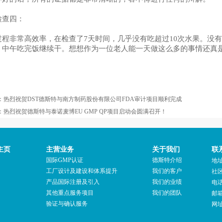
检查四：
过程非常高效率，在检查了7天时间，几乎没有吃超过10次水果。没
，中午吃完饭继续干。想想作为一位老人能一天做这么多的事情还真
：
热烈祝贺DST德斯特与南方制药股份有限公司FDA审计项目顺利完成
：
热烈祝贺德斯特与泰诺麦博EU GMP QP项目启动会圆满召开！
主页
主营业务
关于我们
联
国际GMP认证
德斯特介绍
地
工厂设计及建设和体系提升
我们的客户
社区
产品国际注册及引入
我们的业绩
电话
其他重点服务项目
我们的团队
邮
验证与确认服务
网