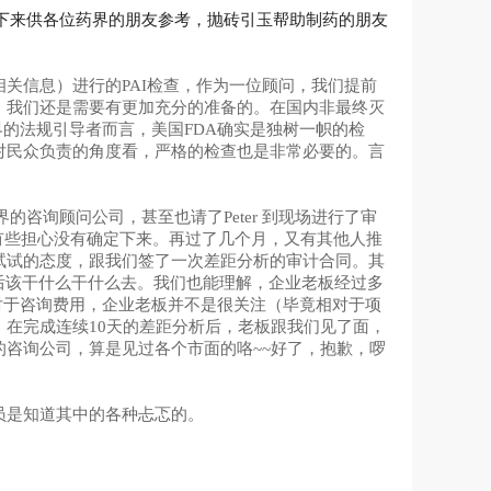
写下来供各位药界的朋友参考，抛砖引玉帮助制药的朋友
关信息）进行的PAI检查，作为一位顾问，我们提前
，我们还是需要有更加充分的准备的。在国内非最终灭
界的法规引导者而言，美国FDA确实是独树一帜的检
对民众负责的角度看，严格的检查也是非常必要的。言
的咨询顾问公司，甚至也请了Peter 到现场进行了审
有些担心没有确定下来。再过了几个月，又有其他人推
试试的态度，跟我们签了一次差距分析的审计合同。其
后该干什么干什么去。我们也能理解，企业老板经过多
实对于咨询费用，企业老板并不是很关注（毕竟相对于项
在完成连续10天的差距分析后，老板跟我们见了面，
咨询公司，算是见过各个市面的咯~~好了，抱歉，啰
员是知道其中的各种忐忑的。