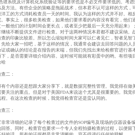
的色谱系统及计算机化系统验证等的要求也是不必文件要求低的。考
略及方法。
有些企业的策略是拖延战术，但本君不认可这样的方式，
磨洋工的方式消耗检查员一天的时间。我认为这样的方式并不好。相
完。事实上，很多欧美检查，如果他们要求看的内容没有看完，他们
（一般他们的计划时间会更长点，或者至少把最后一天充分用起来）
方继续不断提供文件进行检查。对于这两种情况本君都不建议采纳。
检查的印象比较差。所以怎么缩短时间大家可以仁者见仁，智者见智
，先给大家一招吧，基于这样的情况，我通常会建议去回答问题的人员先把
验证或确认的结论是在报告的末端，但我们先找出来给检察官进行基
通下，是否需要详细介绍内容。这时候可能就有彩蛋中的哟。有些项
哈哈
检查二：
得有个内容还是想跟大家分享下，就是数据完整性管理。我觉得在做美
需要关注的重点。但是对于美国FDA来说这个尤其是很重要的。我觉
流程。在这次检查的时候，我觉得检查官还是蛮认同的。
检查三：
官非常详细的记录了每个检查过的文件的SOP编号及现场的仪器设备
的回答。同时，检查官也要求一个专人全程拍摄检查的过程，以便留
不好的话，所有的证据都是非常清晰的，容不得进行任何的辩解。