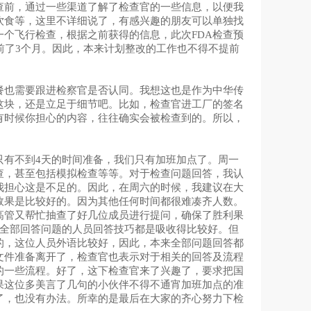
查前，通过一些渠道了解了检查官的一些信息，以便我
饮食等，这里不详细说了，有感兴趣的朋友可以单独找
个飞行检查，根据之前获得的信息，此次FDA检查预
前了3个月。因此，本来计划整改的工作也不得不提前
餐也需要跟进检察官是否认同。我想这也是作为中华传
这块，还是立足于细节吧。比如，检查官进工厂的签名
有时候你担心的内容，往往确实会被检查到的。所以，
只有不到4天的时间准备，我们只有加班加点了。周一
查，甚至包括模拟检查等等。对于检查问题回答，我认
我担心这是不足的。因此，在周六的时候，我建议在大
效果是比较好的。因为其他任何时间都很难凑齐人数。
高管又帮忙抽查了好几位成员进行提问，确保了胜利果
，全部回答问题的人员回答技巧都是吸收得比较好。
但
的，这位人员外语比较好，因此，本来全部问题回答都
文件准备离开了，检查官也表示对于相关的回答及流程
的一些流程。好了，这下检查官来了兴趣了，要求把国
果这位多美言了几句的小伙伴不得不通宵加班加点的准
了，也没有办法。所幸的是最后在大家的齐心努力下检