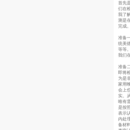
首先
们在
我了
测是
完成
准备
统美
等等
我们
准备
即将
为是
家用
会上
实。
唯有
是按
表示
内处
备材