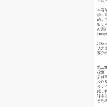
查官
本君印
学，
的，
摄，
好见
St
准备
认为
要介
第二
检查
多就
操作
候，
此，
译准
想到