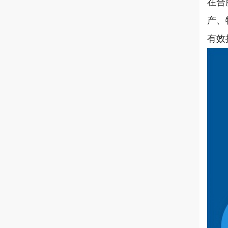
在合
产、
有效