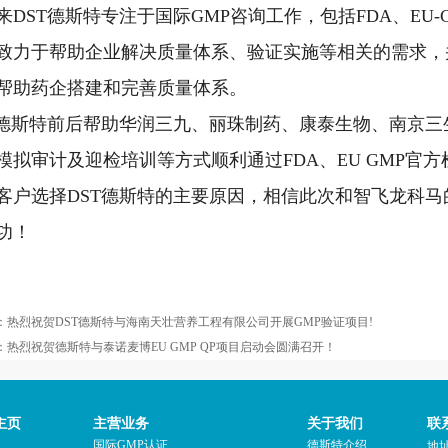
来DST德斯特专注于国际GMP咨询工作，包括FDA、EU-G
致力于帮助企业解决质量体系、验证实施等相关的需求，
帮助药企搭建和完善质量体系。
T德斯特前后帮助华润三九、丽珠制药、康泰生物、南京
模拟审计及迎检培训等方式顺利通过FDA、EU GMP官
客户选择DST德斯特的主要原因，相信此次和智飞龙科
功！
：
热烈祝贺DST德斯特与海南天壮营养工程有限公司开展GMP验证项目!
：
热烈祝贺德斯特与泰诺麦博EU GMP QP项目启动会圆满召开！
主页
主营业务
关于我们
联
国际GMP认证
德斯特介绍
地