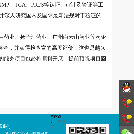
MP、TGA、PIC/S等认证、审计及验证等工
并深入研究国内及国际最新法规对于验证的
三生药业、扬子江药业、广州白云山药业等药企
方检查，并获得检查官的高度评价，这也是越来
马的服务项目也必将顺利开展，提前预祝项目圆
德斯特
网站设
GMP咨
1342706
计：
客源
系我们
天下
询
1342706
址：深圳市宝安区西乡街道固戍