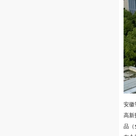
安徽
高新
品（