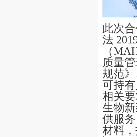
此次合
法 2
（MA
质量管
规范》
可持有
相关要
生物新
供服务
材料，