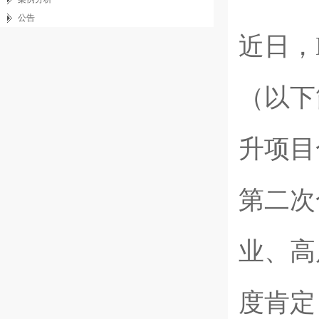
公告
近日
，
（以下
升
项
目
第二次
业、高
度肯定