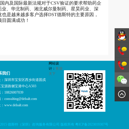
究国内及国际最新法规对于CSV验证的要求帮助药企
本药业、华北制药、湘北威尔曼制药、星昊药业、深
这也是越来越多客户选择DST德斯特的主要原因，
项目圆满成功！
德斯特
网站设
GMP咨
1342706
计：
客源
系我们
天下
询
1342706
址：深圳市宝安区西乡街道固戍
宝源路侧宝港中心A503
：18826007039
箱：
consulting@delsalt.com
址：
www.delsalt.com
© 2009-2015 德斯特（深圳）咨询服务有限公司 版权所有
粤ICP备2023019307号