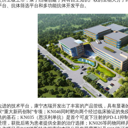
平台、抗体筛选平台和多功能抗体开发平台。
先进的技术平台，康宁杰瑞开发出了丰富的产品管线，具有显著
家“重大新药创制”专项；KN046同时靶向两个经过临床验证的免疫检
法的基石；KN035（恩沃利单抗）是首个可皮下注射的PD-L1
理，获批后将为患者提供全新的治疗选择；KN026等药物同样具备best