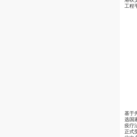
工程
基于
选国
疫疗
正式受