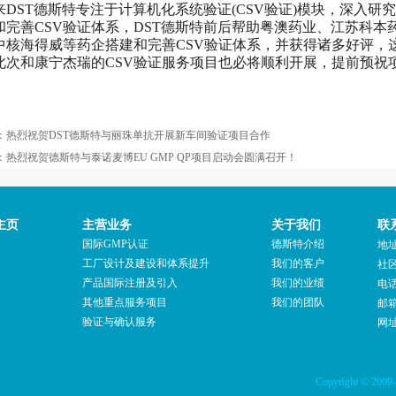
来DST德斯特专注于计算机化系统验证(CSV验证)模块，深入研
和完善CSV验证体系，DST德斯特前后帮助粤澳药业、江苏科
中核海得威等药企搭建和完善CSV验证体系，并获得诸多好评，
此次和康宁杰瑞的CSV验证服务项目也必将顺利开展，提前预祝
：
热烈祝贺DST德斯特与丽珠单抗开展新车间验证项目合作
：
热烈祝贺德斯特与泰诺麦博EU GMP QP项目启动会圆满召开！
主页
主营业务
关于我们
联
国际GMP认证
德斯特介绍
地
工厂设计及建设和体系提升
我们的客户
社区
产品国际注册及引入
我们的业绩
电话
其他重点服务项目
我们的团队
邮
验证与确认服务
网
Copyright 