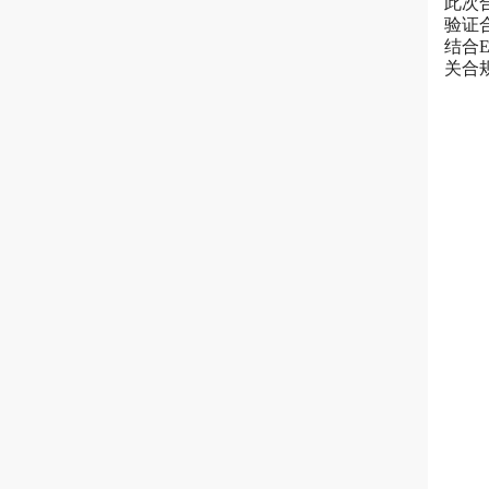
此次
验证
结合
关合