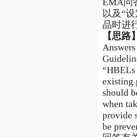
EMA
以及“
品时进
【思路
Answers
Guidelin
“HBELs s
existing 
should b
when tak
provide 
be preve