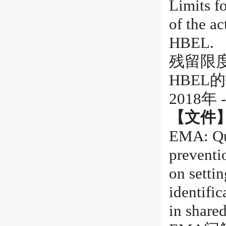
Limits f
of the a
HBEL.
残留限度
HBEL
2018年 
【文件
EMA: Que
preventi
on settin
identific
in shared