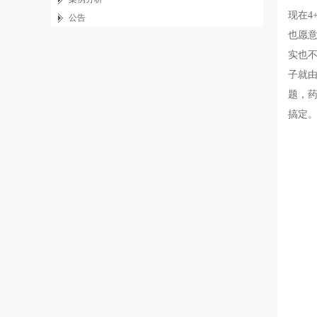
现在
公告
也愿
实也
子就由
题，药
搞定。