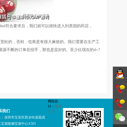
bel符合要求后，我们就可以很快进入到美国的药店，
得宽松的，否则，也将是有很大麻烦的。我们需要在生产工
源源不断的订单在招手，那也是蛮好的。至少比现在的4+7
德斯特
网站设
GMP咨
1342706
计：
客源
系我们
天下
询
1342706
址：深圳市宝安区西乡街道固戍
宝源路侧宝港中心A503