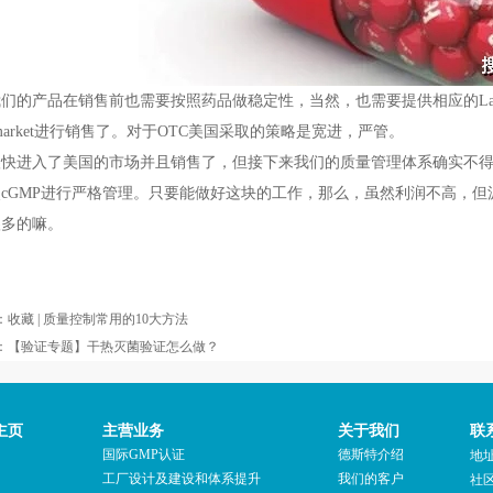
们的产品在销售前也需要按照药品做稳定性，当然，也需要提供相应的La
ermarket进行销售了。对于OTC美国采取的策略是宽进，严管。
很快进入了美国的市场并且销售了，但接下来我们的质量管理体系确实不
cGMP进行严格管理。只要能做好这块的工作，那么，虽然利润不高，但
很多的嘛。
：
收藏 | 质量控制常用的10大方法
：
【验证专题】干热灭菌验证怎么做？
主页
主营业务
关于我们
联
国际GMP认证
德斯特介绍
地
工厂设计及建设和体系提升
我们的客户
社区