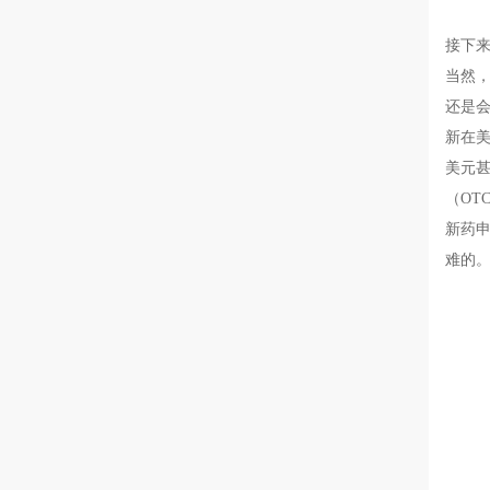
接下
当然，
还是会
新在美
美元
（OT
新药申
难的。