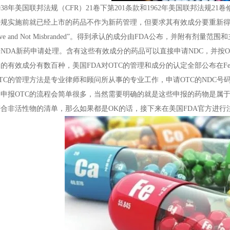
38年美国联邦法规（CFR）21卷下第201条款和1962年美国联邦法规21卷修改条例
规实施前就已经上市的药品不作为新药管理，但要求其有效成分要重新得到FDA的认定，被认为
ective and Not Misbranded”。得到承认的成分由FDA公布，并
NDA新药申请处理。含有这些有效成分的药品可以直接申请NDC，并按OT
的有效成分有数百种，美国FDA对OTC的管理和成分的认定全部公布在Federa
TC的管理方法是专业律师和顾问所从事的专业工作，申请OTC的NDC号
申报OTC的流程会简单很多，当然需要明确的就是这些申报的药物是属于
合非活性物的清单，那么如果都是OK的话，接下来在美国FDA官方进行