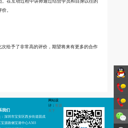
烈。在互动过程中讲师通过结合学员和自身以往的
评价。
此次给予了非常高的评价，期望将来有更多的合作
德斯特
网站设
GMP咨
1342706
计：
客源
系我们
天下
询
1342706
址：深圳市宝安区西乡街道固戍
宝源路侧宝港中心A503