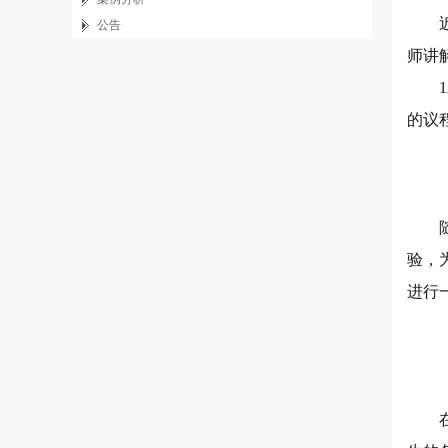
公告
师讲
的议
验，
进行