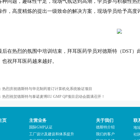
各种问题，趣味性十足，现场气氛达到高潮，学员参与积极性热
操作，高度精炼的提出一级致命的解决方案，现场学员给予高度
最后在热烈的氛围中培训结束，拜耳医药学员对德斯特（DST）
，也祝拜耳医药越来越好。
：
热烈庆祝德斯特与华北制药签订计算机化系统验证项目
：
热烈祝贺德斯特与泰诺麦博EU GMP QP项目启动会圆满召开！
主页
主营业务
关于我们
联
国际GMP认证
德斯特介绍
地
工厂设计及建设和体系提升
我们的客户
社区