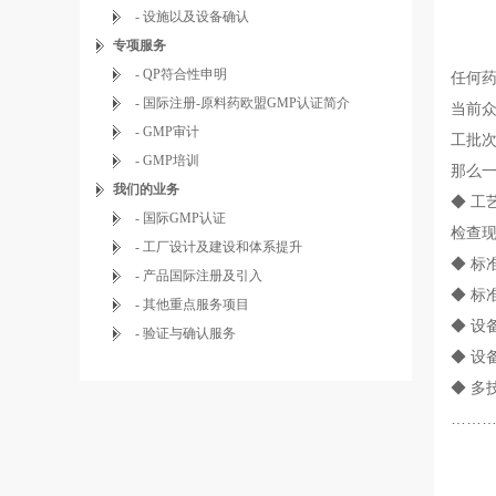
- 设施以及设备确认
专项服务
- QP符合性申明
任何
- 国际注册-原料药欧盟GMP认证简介
当前
- GMP审计
工批
- GMP培训
那么
我们的业务
◆ 工
- 国际GMP认证
检查
- 工厂设计及建设和体系提升
◆
标
- 产品国际注册及引入
◆
标
- 其他重点服务项目
◆
设
- 验证与确认服务
◆
设备
◆
多
………