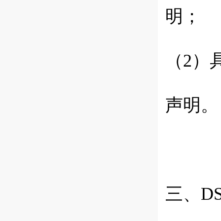
明；
（
2
）
声明。
三、
D